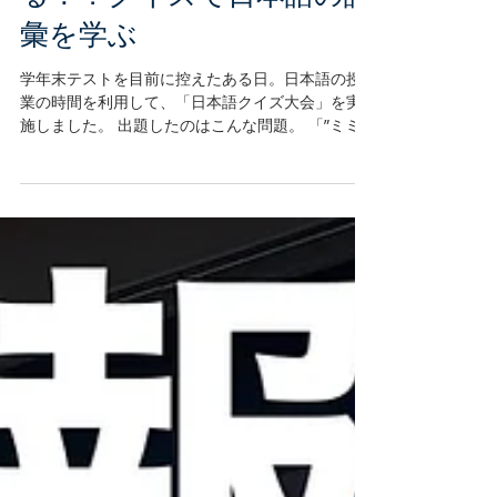
日本語とスワヒリ語は似て
る！？クイズで日本語の語
彙を学ぶ
学年末テストを目前に控えたある日。日本語の授
業の時間を利用して、「日本語クイズ大会」を実
施しました。 出題したのはこんな問題。 「”ミミ
（Mimi）”」はスワヒリ語で「私」という意味です
が、日本語では何という意味があるでしょう？ A.
耳 B. 口 答えは「A. 耳」！...