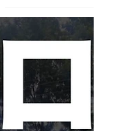
女性のための陸上競技会、
レディース・ファースト
に参加してきました！
11月23・24日、 ダルエスサラームにて開催された
「レディース・ファースト」に、今年も観客とし
て参加させていただきました！ タンザニアスポー
ツ評議会とJICAタンザニア事務所が主催する 「レ
ディース・ファースト」は、タンザニアの女性ア
スリートたちが競い合う陸上競技会。 L...