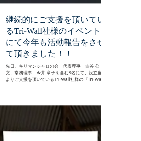
継続的にご支援を頂いてい
るTri-Wall社様のイベント
にて今年も活動報告をさせ
て頂きました！！
先日、キリマンジャロの会 代表理事 古谷 公
文、常務理事 今井 章子を含む3名にて、設立当初
よりご支援を頂いているTri-Wall社様の『Tri-Wall
異文化・社会貢献活動 親睦交流会』へ参加させて
いただきました。 当日は、Tri-Wall様の創業者で
もあります取締役会...