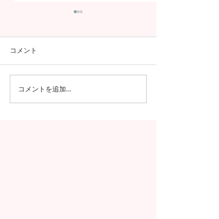
コメント
コメントを追加…
日本の7月の風物詩！七夕
日本の中高生の
の授業を実施しました
問が決定！オン
の事前交流の様