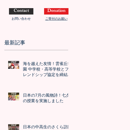
Contact
Donation
お問い合わせ
ご寄付のお願い
最新記事
海を越えた友情！雲雀丘学
園 中学校・高等学校とフ
レンドシップ協定を締結し
ました！！
日本の7月の風物詩！七夕
の授業を実施しました
日本の中高生のさくら訪問