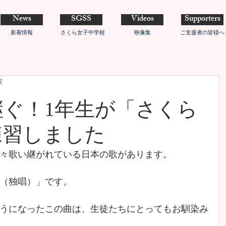
News
SGSS
Videos
Supporters
新着情報
さくら女子中学校
映像集
ご支援者の皆様へ
衣
継ぐ！1年生が「さくら
練習しました
々歌い継がれている日本の歌があります。
（独唱）」です。
うになったこの曲は、生徒たちにとってもお馴染み