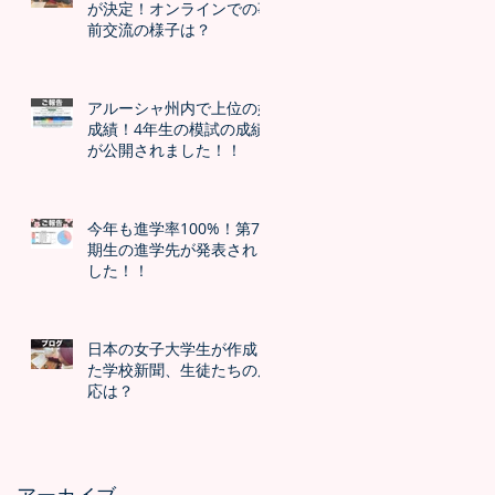
が決定！オンラインでの事
前交流の様子は？
アルーシャ州内で上位の好
成績！4年生の模試の成績
が公開されました！！
今年も進学率100%！第7
期生の進学先が発表されま
した！！
日本の女子大学生が作成し
た学校新聞、生徒たちの反
応は？