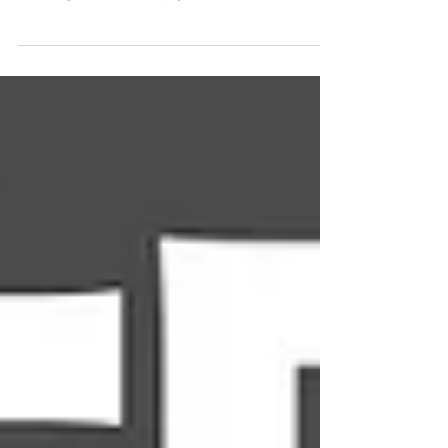
文化を学ぶ
日本人にとって、一年で最も大切な祝日である
「お正月」。 さくらの生徒たちにも日本のお正月
の文化を体験してもらおうと、毎年一月にお正月
をテーマにした授業を実施しています。 ★昨年の
授業についてはこちらから だるまの目入れを体験
した昨年に引き続き、今年は書き初めに挑戦しま
した！...