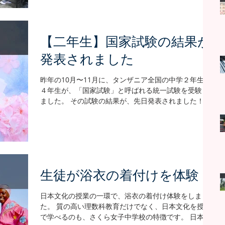
【二年生】国家試験の結果が
発表されました
昨年の10月〜11月に、タンザニア全国の中学２年生と
４年生が、「国家試験」と呼ばれる統一試験を受験し
ました。 その試験の結果が、先日発表されました！ 試
験結果はなんと... アルーシャ州で4位、同じ地区の学校
の中では１位の成績でした！！！！...
生徒が浴衣の着付けを体験！
日本文化の授業の一環で、浴衣の着付け体験をしまし
た。 質の高い理数科教育だけでなく、日本文化を授業
で学べるのも、さくら女子中学校の特徴です。 日本か