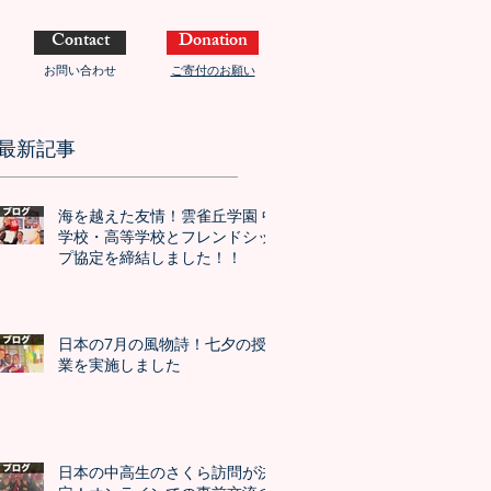
Contact
Donation
お問い合わせ
ご寄付のお願い
最新記事
海を越えた友情！雲雀丘学園 中
学校・高等学校とフレンドシッ
プ協定を締結しました！！
日本の7月の風物詩！七夕の授
業を実施しました
日本の中高生のさくら訪問が決