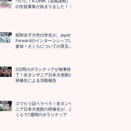
ついに！A-Level（高校課程）
の生徒募集が始まりました！！
昭和女子大学の学生が、Japan
Forwardのインターンシップに
参加！さくらについての英文記
事公開
5日間のボランティアが無事終
了！在タンザニア日本大使館の
研修生による活動報告
スワヒリ語ペラペラ！在タンザ
ニア日本大使館の研修生が、さ
くらで1週間のボランティア