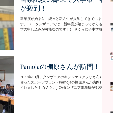
が殺到！
新年度が始まり、続々と新入生が入学してきていま
す。 （※タンザニアでは、新年度が始まってからも入
学の申し込みが可能なのです！） さくら女子中学校に
入学するには、さくら独自の入学試験を受け、その点
数が合格基準を満たす必要があります。...
Pamojaの棚原さんが訪問！
2022年10月、タンザニアのキテンゲ（アフリカ布）を
使ったスポーツブランドPamojaの棚原さんが訪問して
くれました！ なんと、JICAタンザニア事務所が学校に
プレゼントしてくれた、2022年のカレンダーに写真が
掲載されている方です！...