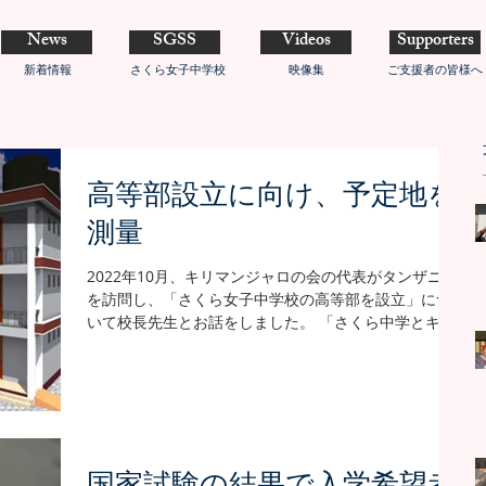
News
SGSS
Videos
Supporters
新着情報
さくら女子中学校
映像集
ご支援者の皆様へ
高等部設立に向け、予定地を
測量
2022年10月、キリマンジャロの会の代表がタンザニア
を訪問し、「さくら女子中学校の高等部を設立」につ
いて校長先生とお話をしました。 「さくら中学とキリ
マンジャロの会にとって、中学校の設立やJICAのプロジ
ェクト（草の根事業）に続くとても大きな挑戦になる
が、手を取り合って前...
国家試験の結果で入学希望者