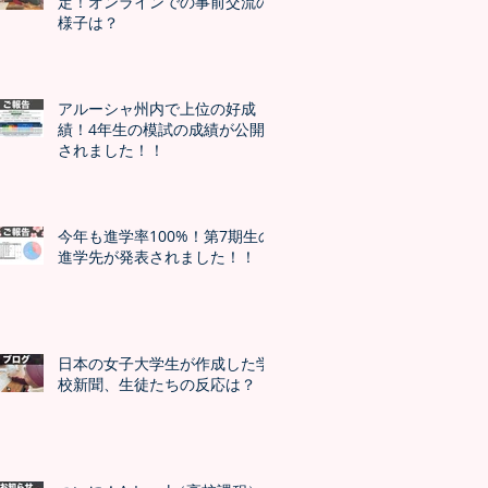
定！オンラインでの事前交流の
様子は？
アルーシャ州内で上位の好成
績！4年生の模試の成績が公開
されました！！
今年も進学率100%！第7期生の
進学先が発表されました！！
日本の女子大学生が作成した学
校新聞、生徒たちの反応は？