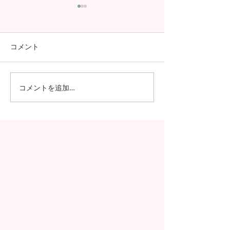
コメント
コメントを追加…
昭和女子大学の学生が、
SGSS NEWSが
Japan Forwardのインター
に帰ってきまし
ンシップに参加！さくら
についての英文記事公開