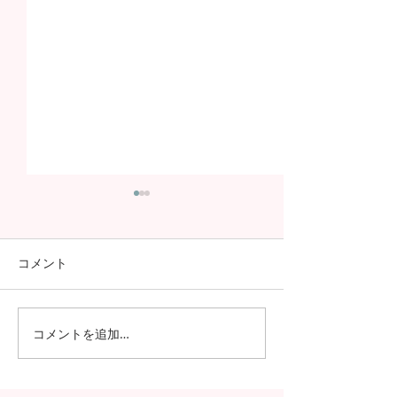
コメント
コメントを追加…
日本の7月の風物詩！七夕
日本の中高生の
の授業を実施しました
問が決定！オン
の事前交流の様