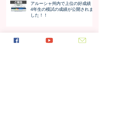
アルーシャ州内で上位の好成績！
4年生の模試の成績が公開されま
した！！
今年も進学率100%！第7期生の進
学先が発表されました！！
日本の女子大学生が作成した学校
新聞、生徒たちの反応は？
アーカイブ
2026年7月
（4）
4件の記事
2026年6月
（4）
4件の記事
2026年5月
（4）
4件の記事