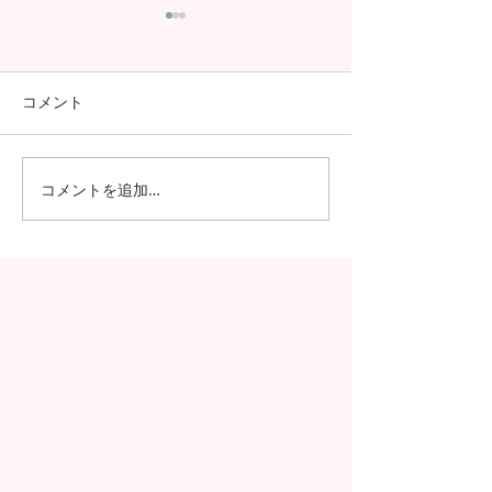
コメント
コメントを追加…
日本の7月の風物詩！七夕
日本の中高生の
の授業を実施しました
問が決定！オン
の事前交流の様