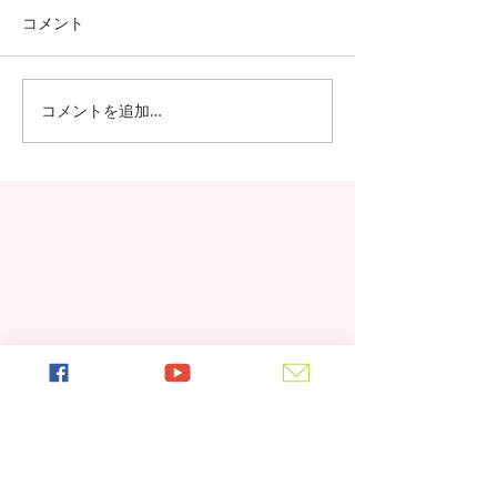
コメント
コメントを追加…
日本の7月の風物詩！七夕
日本の中高生の
の授業を実施しました
問が決定！オン
の事前交流の様
最新記事