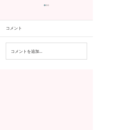
コメント
コメントを追加…
日本の7月の風物詩！七夕
日本の中高生の
の授業を実施しました
問が決定！オン
の事前交流の様