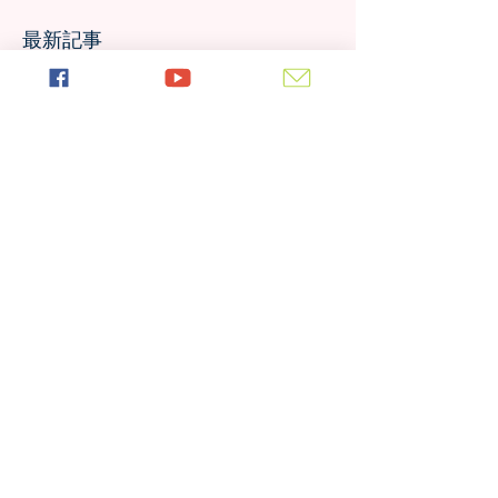
最新記事
海を越えた友情！雲雀丘学園 中
学校・高等学校とフレンドシップ
協定を締結しました！！
日本の7月の風物詩！七夕の授業
を実施しました
日本の中高生のさくら訪問が決
定！オンラインでの事前交流の様
子は？