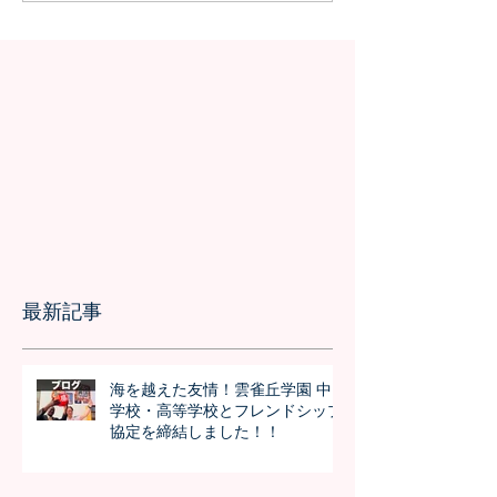
の事前交流の様
最新記事
海を越えた友情！雲雀丘学園 中
学校・高等学校とフレンドシップ
協定を締結しました！！