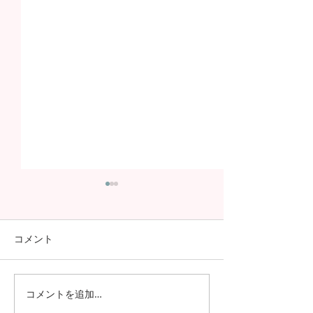
コメント
コメントを追加…
日本の7月の風物詩！七夕
日本の中高生の
の授業を実施しました
問が決定！オン