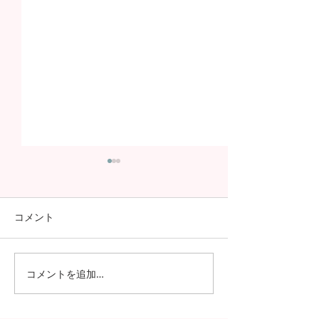
コメント
コメントを追加…
日本の7月の風物詩！七夕
日本の中高生の
の授業を実施しました
問が決定！オン
の事前交流の様