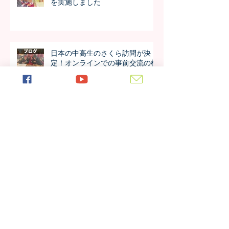
を実施しました
日本の中高生のさくら訪問が決
定！オンラインでの事前交流の様
子は？
アルーシャ州内で上位の好成績！
4年生の模試の成績が公開されま
した！！
今年も進学率100%！第7期生の進
学先が発表されました！！