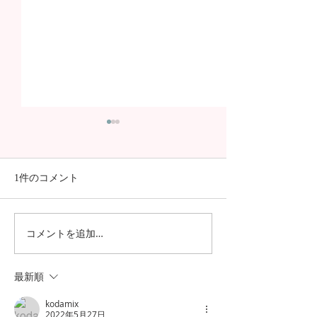
1件のコメント
コメントを追加…
日本の7月の風物詩！七夕
日本の中高生の
の授業を実施しました
問が決定！オン
の事前交流の様
最新順
kodamix
2022年5月27日