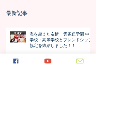
最新記事
海を越えた友情！雲雀丘学園 中
学校・高等学校とフレンドシップ
協定を締結しました！！
日本の7月の風物詩！七夕の授業
を実施しました
日本の中高生のさくら訪問が決
定！オンラインでの事前交流の様
子は？