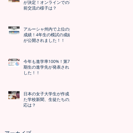
が決定！オンラインでの事
前交流の様子は？
アルーシャ州内で上位の好
成績！4年生の模試の成績
が公開されました！！
今年も進学率100%！第7
期生の進学先が発表されま
した！！
日本の女子大学生が作成し
た学校新聞、生徒たちの反
応は？