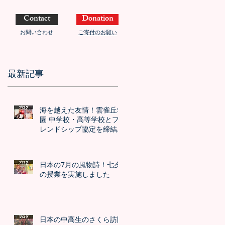
Contact
Donation
お問い合わせ
ご寄付のお願い
最新記事
海を越えた友情！雲雀丘学
園 中学校・高等学校とフ
レンドシップ協定を締結し
ました！！
日本の7月の風物詩！七夕
の授業を実施しました
日本の中高生のさくら訪問