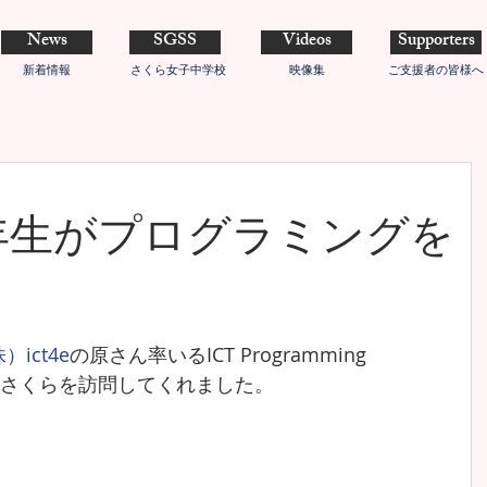
News
SGSS
Videos
Supporters
新着情報
さくら女子中学校
映像集
ご支援者の皆様へ
年生がプログラミングを
）ict4e
の原さん率いるICT Programming 
皆さんがさくらを訪問してくれました。