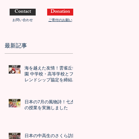
Contact
Donation
お問い合わせ
ご寄付のお願い
最新記事
海を越えた友情！雲雀丘学
園 中学校・高等学校とフ
レンドシップ協定を締結し
ました！！
日本の7月の風物詩！七夕
の授業を実施しました
日本の中高生のさくら訪問