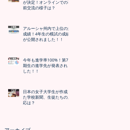
が決定！オンラインでの事
前交流の様子は？
アルーシャ州内で上位の好
成績！4年生の模試の成績
が公開されました！！
今年も進学率100%！第7
期生の進学先が発表されま
した！！
日本の女子大学生が作成し
た学校新聞、生徒たちの反
応は？