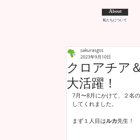
About
私たちについて
sakurasgss
2023年9月10日
クロアチア
大活躍！
7月〜8月にかけて、２名
してくれました。
まず１人目は
ルカ
先生！