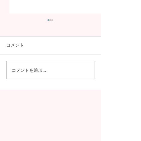
コメント
コメントを追加…
日本の7月の風物詩！七夕
日本の中高生の
の授業を実施しました
問が決定！オン
の事前交流の様