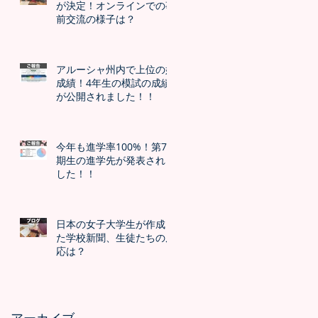
が決定！オンラインでの事
前交流の様子は？
アルーシャ州内で上位の好
成績！4年生の模試の成績
が公開されました！！
今年も進学率100%！第7
期生の進学先が発表されま
した！！
日本の女子大学生が作成し
た学校新聞、生徒たちの反
応は？