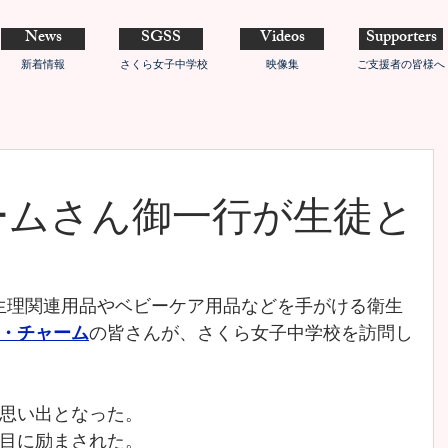
News
SGSS
Videos
Supporters
新着情報
さくら女子中学校
映像集
ご支援者の皆様へ
ームさん御一行が生徒と
）、生理関連用品やベビーケア用品などを手がける衛生
・チャーム
の皆さんが、さくら女子中学校を訪問し
思い出となった。
目に励まされた。