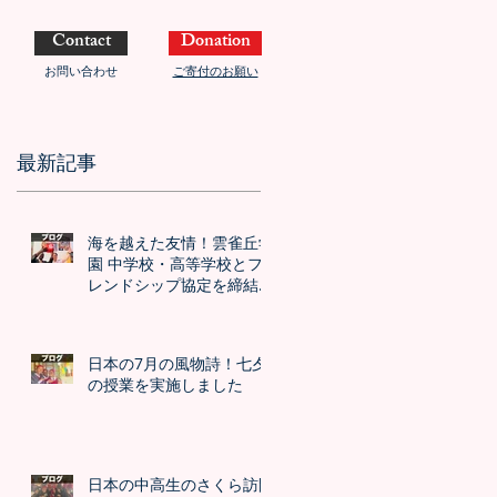
Contact
Donation
お問い合わせ
ご寄付のお願い
最新記事
海を越えた友情！雲雀丘学
園 中学校・高等学校とフ
レンドシップ協定を締結し
ました！！
日本の7月の風物詩！七夕
の授業を実施しました
日本の中高生のさくら訪問