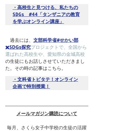
・高校生と見つける、私たちの
SDGs　#44「タンザニアの教育
を学ぶオンライン講座」
　過去には、
文部科学省#せかい部
✖️SDGs探究
プロジェクトで、全国から
選ばれた高校生や、愛知県の金城高校
の生徒にもお話しさせていただきまし
た。その時の記事はこちら。
・文科省トビタテ！オンライン
企画で特別授業！
メールマガジン購読について
毎月、さくら女子中学校の生徒の活躍