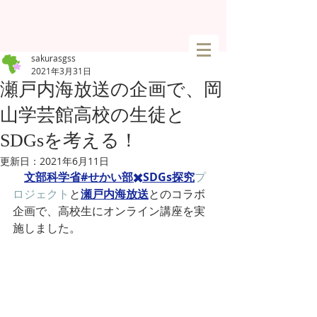
sakurasgss
2021年3月31日
瀬戸内海放送の企画で、岡
山学芸館高校の生徒と
SDGsを考える！
更新日：
2021年6月11日
文部科学省#せかい部✖️SDGs探究
プ
ロジェクト
と
瀬戸内海放送
とのコラボ
企画で、
高校生にオンライン講座を実
施しました。