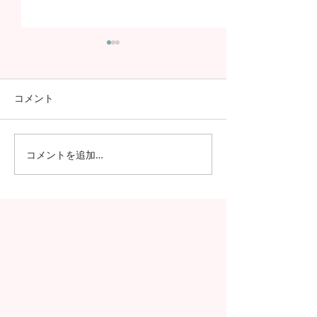
コメント
コメントを追加…
日本の7月の風物詩！七夕
日本の中高生の
の授業を実施しました
問が決定！オン
の事前交流の様