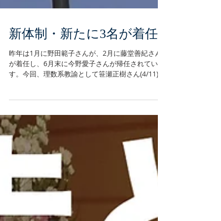
新体制・新たに3名が着任
昨年は1月に野田範子さんが、2月に藤堂善紀さん
が着任し、6月末に今野愛子さんが帰任されていま
す。今回、理数系教諭として笹瀬正樹さん(4/11)、
現地プロジェクトマネージャーとして鷹野晃司さ
ん(4/24)、養護教諭・日本文化の當内知恵子さん