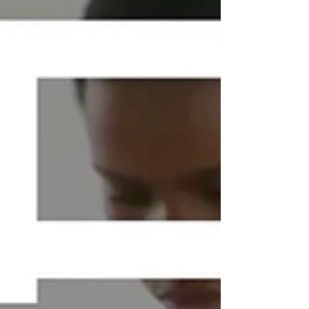
先月18日、シドニーオリンピック金メダリスト
で、現JICAオフィシャルサポーターの高橋尚子氏
と、オリンピックで入賞経験を持つ、タンザニア
のマラソン選手、ジュマ・イカンガー氏が、さく
ら女子中学校を訪問してくださいました。 お二人
は、 「夢を叶えることで人生が変わったこと」...