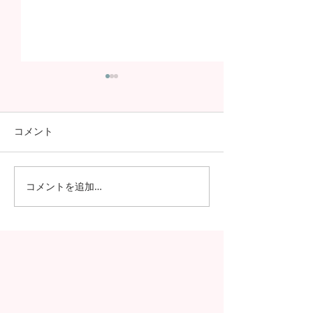
コメント
コメントを追加…
日本の7月の風物詩！七夕
日本の中高生の
の授業を実施しました
問が決定！オン
の事前交流の様