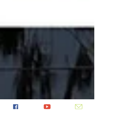
らしく、生徒たちは今年もノリノリで参加してく
れました！ ★豆まき初挑戦の1年生たち そして、
折り紙での鬼づくり。「赤い肌で、角が2本あっ
て、虎のパンツを履いている」という一般的な鬼
のイメージを共有した上で、自分だけの鬼を作っ
てもらいました