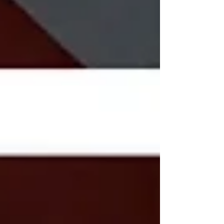
護師の 渡邉ありささん、現在GMCのプログラムに
参加中の日本の医学生・伊東瞳さんです。 さくら
にはお医者さんになるのを夢見る生徒がたくさん
いるので、現役のお医者さんや医学生のお話から
学べることがたくさんあるに違いない！というこ
とで、前回と同様特別授業をお願いしました。 ま
ずは日本の医学生・伊東さんのプレゼンテーショ
ンからスタート！ 日本でお医者さんになるにはど
ういった教育を受けなくてはいけないのか、大学
ではこれまでどのようなことを学んできたのかな
ど、実体験をふんだんに盛り込んでお話ししてく
れました。 一歩先を行く年の近いお姉さんの経験
談に、生徒たちも興味津々の様子