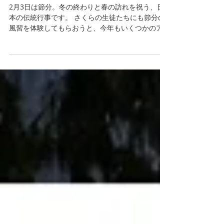
2月の伝統行事！日本の節
分の風習を体験！
2月3日は節分。冬の終わりと春の訪れを祝う、日
本の伝統行事です。 さくらの生徒たちにも節分の
風習を体験してもらおうと、今年もいくつかのア
クティビティを用意しました。 まずは、福豆の紹
介。節分の日に年齢+1個の豆を食べる習慣がある
ことを説明した上で、頂き物の福豆を試食しても
らうことに。 さすがに全校生徒分には足りなかっ
たので、2月生まれの生徒を代表者に選出しまし
た。 ★雰囲気を出すため（？）に、折り紙で作っ
た枡も用意しました タンザニアでは「カランガ」
と呼ばれる炒り豆がスナックとして人気なので、
福豆も美味しく食べられたようです！ 続いて、豆
まき。壁に投影した鬼の絵に向かって、豆を投げ
てもらいました。（日本の豆は貴重なので、こち
らにはタンザニアで購入した豆を使用しました）
「鬼は〜外！福は〜内！」という掛け声が面白い