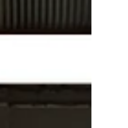
グはこちらから ★ 3月の訪問時のブログはこちら
から そんなわけで、今年のオンライン授業は例年
以上に大盛り上がり。さくらに来てくれたことの
ある2人の姿を画面上に見つけて名前を呼んだり、
「タンザニアの食べ物で何が好きだった？」「知
っているスワヒリ語の言葉はある？」など、授業
外のやり取りも楽しそうでした。 ★画面越しに学
生さんたちと交流する生徒たち もちろん授業の内
容も充実。昭和女子大学とのオンライン授業で
は、テーマを決めてお互いの国について発表しあ
うのが恒例なのですが、今年は生徒たちが好きな
「ファッション」がテーマだったこともあり、み
んなオン