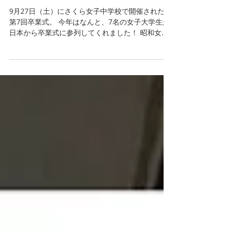
くらに来校！特別授業やカ
レーパーティーで生徒たち
と交流
9月27日（土）にさくら女子中学校で開催された、
第7回卒業式。 今年はなんと、7名の女子大学生が
日本から卒業式に参列してくれました！ 昭和女子
大学の学生5名（板倉さん・中村さん・大久保さ
ん・玉井さん・佐藤さん）、キリマンジャロの
会・古谷代表のお嬢さんである仁子さん、そのご
友人である飯山さんです。 ★ビクトリア理事長・
トーマス校長と記念撮影する学生さん7名と昭和女
子大学の今井教授 昭和女子大学といえば、「さく
ら女子中学校支援プロジェクト」の活動を通じて
さくらを長期にわたって支援してくださっている
大学。 先日のTICAD9ではシンポジウムを主催して
プロジェクトの取り組み内容をご紹介されたり
と、ますます活躍の幅を広げられています。 これ
までにも何度かプロジェクトメンバーがさくらを
訪問してくれたことがありましたが、卒業式のタ