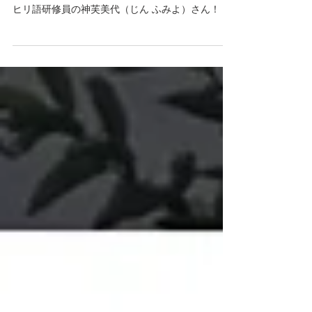
5月18〜22日にかけて、さくら女子中学校でボラン
ティア活動をしてくださった、外務省専門職スワ
ヒリ語研修員の神芙美代（じん ふみよ）さん！ ★
神さんを紹介しているブログはこちらから ボラン
ティア最終日に、5日間を振り返ったレポートを書
いていただいたので、さっそくご紹介していきま
す！！ 現在ダルエスサラームにてスワヒリ語の研
修を行なっている、在タンザニア日本大使館研修
員の神芙美代です。1週間さくら女子中学校にてボ
ランティアをさせていただきました。 以下の記述
はあくまでも個人的な見解です。 タンザニアに来
てからまもなく約2年が経とうとする中、念願のさ
くら中学校訪問が実現することにとてもワクワク
していました。 というのもこのさくら女子中学校
は、外務省の草の根無償資金、JICAの草の根技協そ
して民間からの寄付によって運営されている全寮
制の女子中学校。日本とタンザニアの架け橋とな
る人材育成が期待され、女性のリーダーシップを
育むことを目指しているのです。 そして生徒の多
くが理数系ということで、好きな科目は生物や化
学と答える割合は全校生徒のなんと約７割を超え