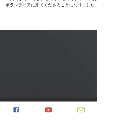
ボランティア
5月18日（月）から22日（金）までの5日間、神芙
美代（じん ふみよ）さんが、さくら女子中学校に
ボランティアに来てくださることになりました。
★神芙美代さん 神さんは、在タンザニア日本大使
館の研修生。現在は、ダルエスサラーム大学の大
学院で研修を受けられているのだそうです。 さく
らでは、これまでに多くの大学生や高校生をボラ
ンティアとして受け入れてきましたが、社会人の
方に来ていただけるのは今回がはじめてです。 ま
た、神さんは英語だけでなくスワヒリ語も堪能！
ボランティア初日の朝礼の際には、流暢なスワヒ
リ語で自己紹介をしていただき、生徒たちも驚い
ていました。 ★スワヒリ語での挨拶と自己紹介
に、生徒たちもびっくり 5日間のボランティア期間
中には、特別授業も実施していただけるとのこ
と。さらに最終日には、5日間を振り返ってブログ
も執筆していただく予定です。 ★5日間、このよう
な日程で過ごしていただく予定です 生徒たちとど
んな交流ができるか、今からとても楽しみです！