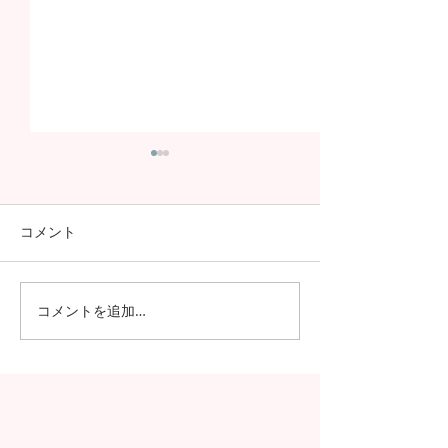
コメント
コメントを追加…
日本の7月の風物詩！七夕
日本の中高生の
の授業を実施しました
問が決定！オン
の事前交流の様