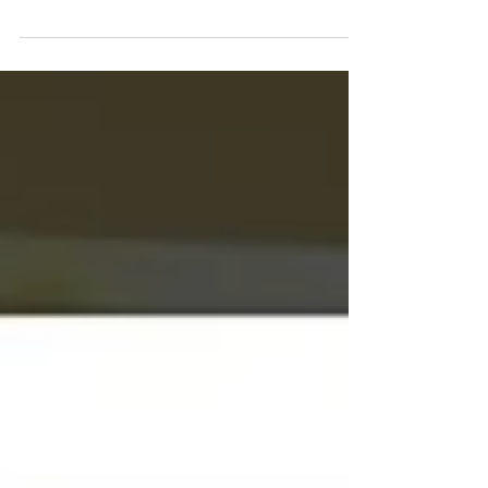
昨年の国家試験で、素晴らしい成績を残した第6期
生（2024年度卒業生）。 ★国家試験を終え、学校
を去る前日の第6期生 タンザニアでは、国家試験の
成績と本人の希望をもとに進学先が振り分けられ
ます。 タンザニアの高校（A Level）は7月スター
トなので、6期生たちもそれぞれの...