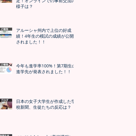
定！オンラインでの事前交流の
様子は？
アルーシャ州内で上位の好成
績！4年生の模試の成績が公開
されました！！
今年も進学率100%！第7期生の
進学先が発表されました！！
日本の女子大学生が作成した学
校新聞、生徒たちの反応は？