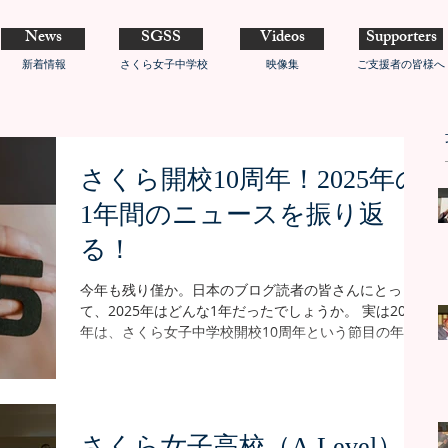
News
SGSS
Videos
Supporters
新着情報
さくら女子中学校
映像集
ご支援者の皆様へ
さくら開校10周年！2025年の
1年間のニュースを振り返
る！
今年も残り僅か。日本のブログ読者の皆さんにとっ
て、2025年はどんな1年だったでしょうか。 実は2025
年は、さくら女子中学校開校10周年という節目の年。
「さくら女子高校の施設完成」という、これまでの10
年を締めくくるのに相応しい大きな出来事があった1年
間でした。 今回のブログは、2025年総集編。 今年アッ
プした記事の中から主要なものをピックアップし、
2025年に起こった出来事を振り返っていきます。 【1
さくら女子高校（A Level）