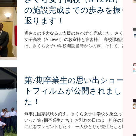
月】第6期生の70%が、国家試験で最高成績の
の施設完成までの歩みを振り
DivisionⅠを獲得 新年開けてすぐ、2024年度11月に実
施された4年生の国家試験の結果が発表されました。 な
返ります！
んとさくら女子中学校は、全受験生のうち70％以上が
最高評価のDivisonⅠ、そしてGPA1.81という素晴らし
皆さまの多大なるご支援のおかげで 完成した、さくら
い成績を取得していたことがわかりました！ ※GPAと
女子高校（A Level）の教室棟と宿舎棟。 高校課程設置
は、全受験生の全科目平均点から算出される学校全体
は、さくら女子中学校開設当時からの夢。そして、高
の成績を表すポイントで、数字が小さくなるほど成績
校設置のプロジェクトが本格的に始動したのは2022年
が良いことを意味します。 結果として、第6期生は
なので、実に長い時間がかかったことが分かります。
100%が進学、そしてそのうちの70%が理系の進路に進
もちろんスムーズに進んだはずもなく、竣工の日を迎
むことになりました。 （※ブ
えるまでには、様々な苦労がありました。 そこで今回
のブログでは、さくら女子高校の施設が完成するまで
第7期卒業生の思い出ショー
の歩みを、当時のブログも交えながら振り返っていき
トフィルムが公開されまし
ます。 【2022年10月】高校設置プロジェクトが始動、
第一稿の図面が完成 キリマンジャロの会（以下キリ
た！
会）の古谷代表がタンザニアに渡航。さくら女子高校
設立に向けた話し合いが行われました。 その翌週に
無事に国家試験を終え、さくら女子中学校を巣立って
は、トーマス校長自らが専門家と共に建設予定地の測
いった第7期卒業生たち！ お別れの日には、担任の先生
量を実施。第一稿の図面が完成しました。 ★当時のブ
に絵をプレゼントしたり、一人ひとりが先生たちと順
ログはこちらから 【2023年3月】プロジェクト名が正
番にハグしたり、もう着ない制服のシャツに寄せ書き
式決定、ファンドレイジングも開始 さくら女子高校設