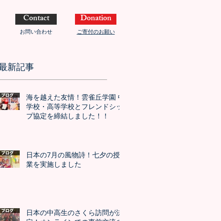
Contact
Donation
お問い合わせ
ご寄付のお願い
最新記事
海を越えた友情！雲雀丘学園 中
学校・高等学校とフレンドシッ
プ協定を締結しました！！
日本の7月の風物詩！七夕の授
業を実施しました
日本の中高生のさくら訪問が決