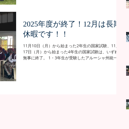
したりと、感動の場面があちらこちらで繰り広げられ
置プロジェクトの正式名称が、 「さくら女子中学校 高
ていました。 ★担任の先生とクラスメイトたちと撮る
校課程設置計画」に決定しました。 2023年1月頃から
最後の集合写真 ★担任のジョシュア先生に贈られた
絵。上手すぎるー！！ ★仲間からのメッセージに埋め
2025年度が終了！12月は長期
られたシャツ 2022年1月に入学した第7期生45名。 ダ
休暇です！！
ンスが得意な子が多いこともあってか特別盛り上げ上
手な学年で、9月末に行われた卒業式では、感動のパフ
ォーマンスを披露してくれていました。 ★第7期卒業式
11月10日（月）から始まった2年生の国家試験、11月
の様子はこちらから そんな第7期生の4年間の思い出の
17日（月）から始まった4年生の国家試験は、いずれも
写真をまとめたショートフィルムが、YouTube上に公
無事に終了。 1・3年生が受験したアルーシャ州統一の
開されました！ 入学直後のかわいらしい姿から、かつ
学年末試験も、11月28日（金）に最終日を終えまし
てさくらを訪問してくれた懐かしいお客さまとの集合
た。 というわけで、2025年度の学校行事はすべて終
写真、そして日常の何気ない風景など、さくらでの4年
了。 12月1日（月）には、2025年度を締めくくる終業
間の思い出がたっぷり詰まっています。 国家試験直前
式が行われました。（タンザニアの中学校は、1月に新
に第7期生にお披露目した際には、想像以上に幼かった
年度がスタートし、12月に終わります。） 2年生と4年
自分た
生は試験終了と同時にひと足先に自宅に帰ってしまう
ので、学校に残っているのは1年生と3年生のみ。そこ
に体験入学中の新1年生を加えたメンバーで、終業式を
行いました。 終業式では、今年にあった良いニュース
や今後の学校の展望などが校長先生から発信されたほ
か、理事長からは「将来のために良い習慣を身につけ