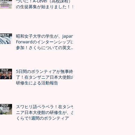
ついに！A-Level（高校課程）
の生徒募集が始まりました！！
昭和女子大学の学生が、Japan
Forwardのインターンシップに
参加！さくらについての英文記
事公開
5日間のボランティアが無事終
了！在タンザニア日本大使館の
研修生による活動報告
スワヒリ語ペラペラ！在タンザ
ニア日本大使館の研修生が、さ
くらで1週間のボランティア