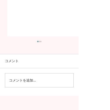
コメント
コメントを追加…
日本の7月の風物詩！七夕
日本の中高生の
の授業を実施しました
問が決定！オン
の事前交流の様