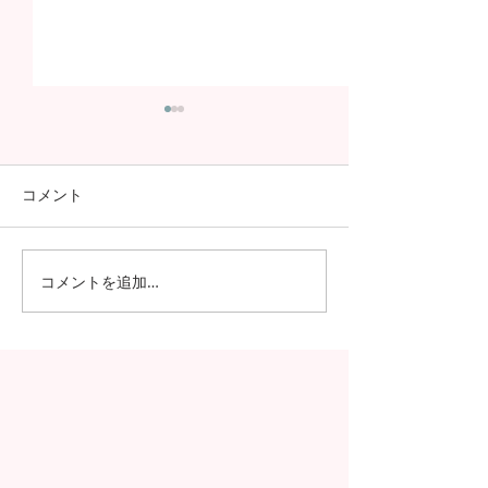
コメント
コメントを追加…
日本の7月の風物詩！七夕
日本の中高生の
の授業を実施しました
問が決定！オン
の事前交流の様