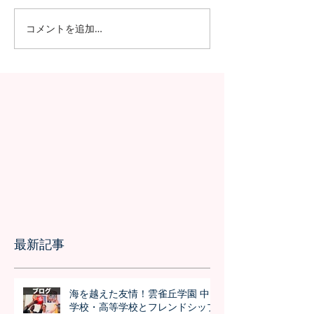
コメントを追加…
日本の7月の風物詩！七夕
日本の中高生の
の授業を実施しました
問が決定！オン
の事前交流の様
最新記事
海を越えた友情！雲雀丘学園 中
学校・高等学校とフレンドシップ