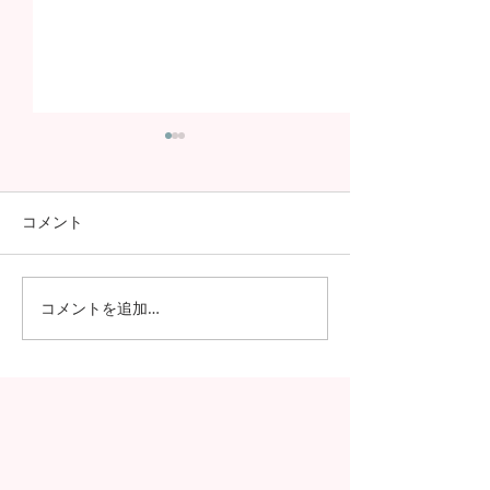
コメント
コメントを追加…
日本の7月の風物詩！七夕
日本の中高生の
の授業を実施しました
問が決定！オン
の事前交流の様