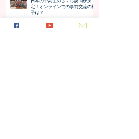
日本の中高生のさくら訪問が決
定！オンラインでの事前交流の様
子は？
アルーシャ州内で上位の好成績！
4年生の模試の成績が公開されま
した！！
今年も進学率100%！第7期生の進
学先が発表されました！！
日本の女子大学生が作成した学校
新聞、生徒たちの反応は？