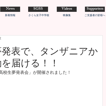
News
SGSS
Videos
Supporters
新着情報
さくら女子中学校
映像集
ご支援者の皆様へ
衣
夢発表で、タンザニアか
動を届ける！！
8回高校生夢発表会」が開催されました！