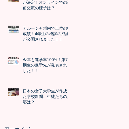
が決定！オンラインでの事
前交流の様子は？
アルーシャ州内で上位の好
成績！4年生の模試の成績
が公開されました！！
今年も進学率100%！第7
期生の進学先が発表されま
した！！
日本の女子大学生が作成し
た学校新聞、生徒たちの反
応は？