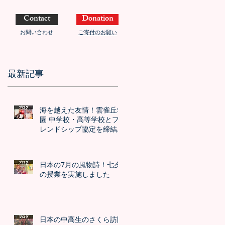
Contact
Donation
お問い合わせ
ご寄付のお願い
最新記事
海を越えた友情！雲雀丘学
園 中学校・高等学校とフ
レンドシップ協定を締結し
ました！！
日本の7月の風物詩！七夕
の授業を実施しました
日本の中高生のさくら訪問