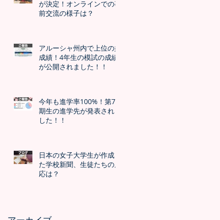
が決定！オンラインでの事
前交流の様子は？
アルーシャ州内で上位の好
成績！4年生の模試の成績
が公開されました！！
今年も進学率100%！第7
期生の進学先が発表されま
した！！
日本の女子大学生が作成し
た学校新聞、生徒たちの反
応は？