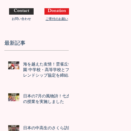
Contact
Donation
お問い合わせ
ご寄付のお願い
最新記事
海を越えた友情！雲雀丘学
園 中学校・高等学校とフ
レンドシップ協定を締結し
ました！！
日本の7月の風物詩！七夕
の授業を実施しました
日本の中高生のさくら訪問