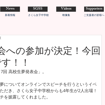
News
SGSS
Videos
Supporters
新着情報
さくら女子中学校
映像集
ご支援者の皆様へ
衣
会への参加が決定！今回
です！！
17回 高校生夢発表会」。
夢について
オンラインで
スピーチを行うというイベ
ただき、さくら女子中学校からも4年生が2人出場！
チを披露してくれました。