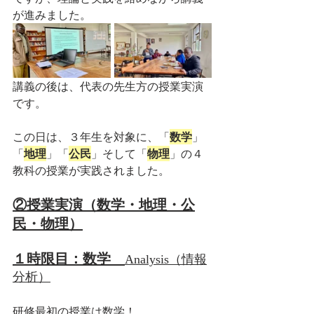
が進みました。
講義の後は、代表の先生方の授業実演
です。
この日は、３年生を対象に、「
数学
」
「
地理
」「
公民
」そして「
物理
」の４
教科の授業が実践されました。
②授業実演（数学・地理・公
民・物理）
１時限目：数学　
Analysis（情報
分析）
研修最初の授業は数学！