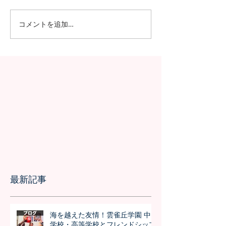
コメントを追加…
日本の7月の風物詩！七夕
日本の中高生の
の授業を実施しました
問が決定！オン
の事前交流の様
最新記事
海を越えた友情！雲雀丘学園 中
学校・高等学校とフレンドシップ