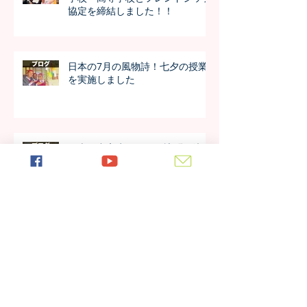
協定を締結しました！！
日本の7月の風物詩！七夕の授業
を実施しました
日本の中高生のさくら訪問が決
定！オンラインでの事前交流の様
子は？
アルーシャ州内で上位の好成績！
4年生の模試の成績が公開されま
した！！