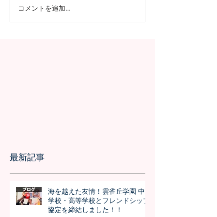
コメントを追加…
昭和女子大学の学生が、
SGSS NEWSが
Japan Forwardのインター
に帰ってきまし
ンシップに参加！さくら
についての英文記事公開
最新記事
海を越えた友情！雲雀丘学園 中
学校・高等学校とフレンドシップ
協定を締結しました！！