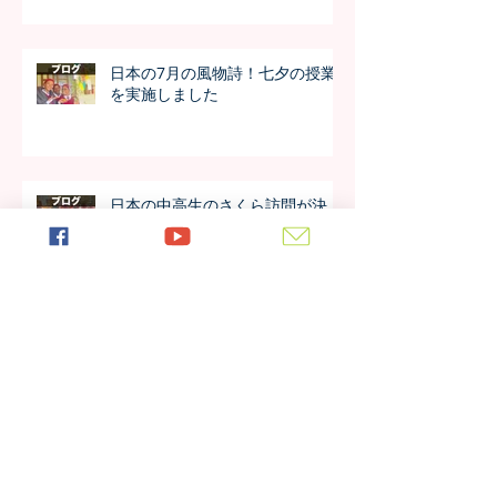
日本の7月の風物詩！七夕の授業
を実施しました
日本の中高生のさくら訪問が決
定！オンラインでの事前交流の様
子は？
アルーシャ州内で上位の好成績！
4年生の模試の成績が公開されま
した！！
今年も進学率100%！第7期生の進
学先が発表されました！！