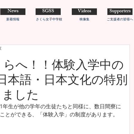
News
SGSS
Videos
Supporters
新着情報
さくら女子中学校
映像集
ご支援者の皆様へ
衣
くらへ！！体験入学中の
日本語・日本文化の特別
しました
1年生が他の学年の生徒たちと同様に、数日間寮に
ことができる、「体験入学」の制度があります。