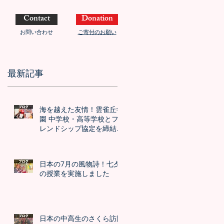
Contact
Donation
お問い合わせ
ご寄付のお願い
最新記事
海を越えた友情！雲雀丘学
園 中学校・高等学校とフ
レンドシップ協定を締結し
ました！！
日本の7月の風物詩！七夕
の授業を実施しました
日本の中高生のさくら訪問