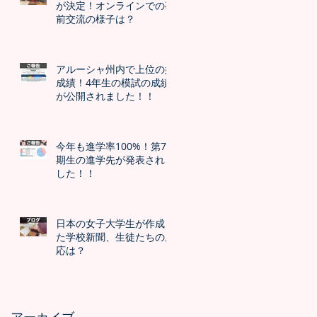
が決定！オンラインでの事
前交流の様子は？
アルーシャ州内で上位の好
成績！4年生の模試の成績
が公開されました！！
今年も進学率100%！第7
期生の進学先が発表されま
した！！
日本の女子大学生が作成し
た学校新聞、生徒たちの反
応は？