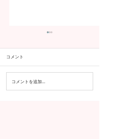
コメント
コメントを追加…
今年も進学率100%！第7
さらなる高みへ
期生の進学先が発表され
が国家試験で過
ました！！
績を記録