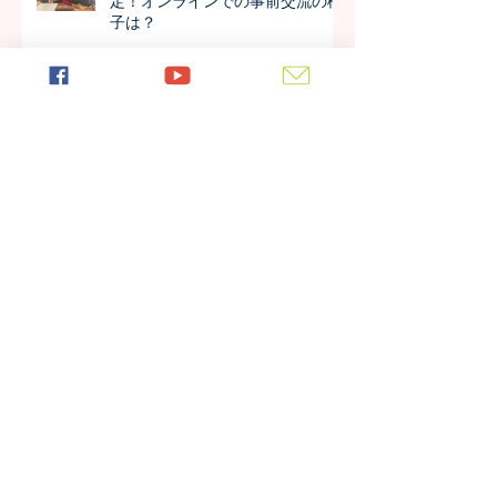
定！オンラインでの事前交流の様
子は？
アルーシャ州内で上位の好成績！
4年生の模試の成績が公開されま
した！！
今年も進学率100%！第7期生の進
学先が発表されました！！
日本の女子大学生が作成した学校
新聞、生徒たちの反応は？
アーカイブ