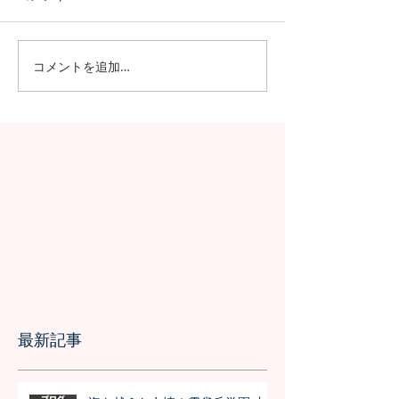
コメントを追加…
今年も進学率100%！第7
さらなる高みへ
期生の進学先が発表され
が国家試験で過
ました！！
績を記録
最新記事