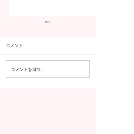
コメント
コメントを追加…
今年も進学率100%！第7
さらなる高みへ
期生の進学先が発表され
が国家試験で過
ました！！
績を記録