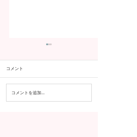
コメント
コメントを追加…
日本の7月の風物詩！七夕
日本の中高生の
の授業を実施しました
問が決定！オン
の事前交流の様