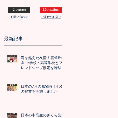
Contact
Donation
お問い合わせ
ご寄付のお願い
最新記事
海を越えた友情！雲雀丘学
園 中学校・高等学校とフ
レンドシップ協定を締結し
ました！！
日本の7月の風物詩！七夕
の授業を実施しました
日本の中高生のさくら訪問