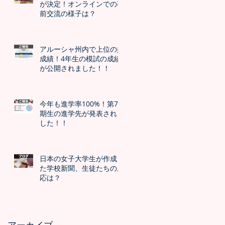
が決定！オンラインでの事
前交流の様子は？
アルーシャ州内で上位の好
成績！4年生の模試の成績
が公開されました！！
今年も進学率100%！第7
期生の進学先が発表されま
した！！
日本の女子大学生が作成し
た学校新聞、生徒たちの反
応は？