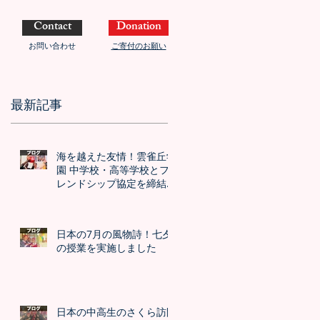
Contact
Donation
お問い合わせ
ご寄付のお願い
最新記事
海を越えた友情！雲雀丘学
園 中学校・高等学校とフ
レンドシップ協定を締結し
ました！！
日本の7月の風物詩！七夕
の授業を実施しました
日本の中高生のさくら訪問