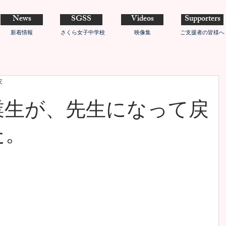
News
SGSS
Videos
Supporters
新着情報
さくら女子中学校
映像集
ご支援者の皆様へ
衣
業生が、先生になって戻
た。