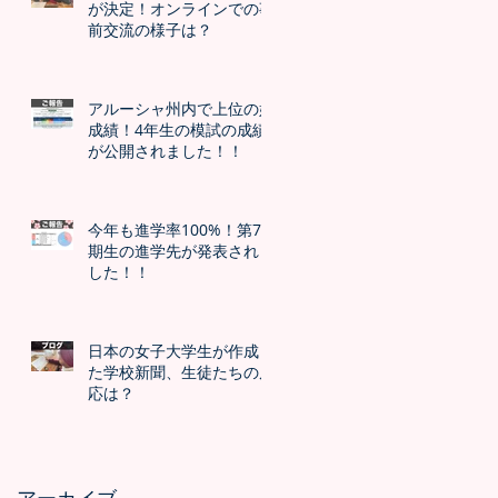
が決定！オンラインでの事
前交流の様子は？
アルーシャ州内で上位の好
成績！4年生の模試の成績
が公開されました！！
今年も進学率100%！第7
期生の進学先が発表されま
した！！
日本の女子大学生が作成し
た学校新聞、生徒たちの反
応は？