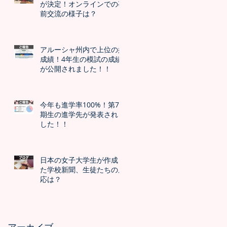
が決定！オンラインでの事
前交流の様子は？
アルーシャ州内で上位の好
成績！4年生の模試の成績
が公開されました！！
今年も進学率100%！第7
期生の進学先が発表されま
した！！
日本の女子大学生が作成し
た学校新聞、生徒たちの反
応は？