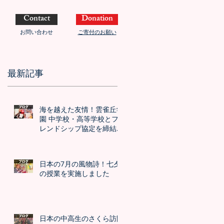
Contact
Donation
お問い合わせ
ご寄付のお願い
最新記事
海を越えた友情！雲雀丘学
園 中学校・高等学校とフ
レンドシップ協定を締結し
ました！！
日本の7月の風物詩！七夕
の授業を実施しました
日本の中高生のさくら訪問