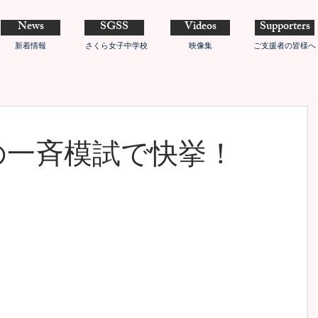
News
SGSS
Videos
Supporters
新着情報
さくら女子中学校
映像集
ご支援者の皆様へ
の一斉模試で快挙！