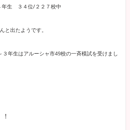
４年生　３４位/２２７校中
んと出たようです。
～３年生はアルーシャ市49校の一斉模試を受けまし
！！