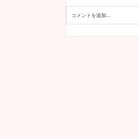
コメントを追加…
アルーシャ州内で上位の
4年生の模試の成績が公開
した！！