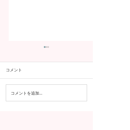
コメント
コメントを追加…
日本の7月の風物詩！七夕
日本の中高生の
の授業を実施しました
問が決定！オン
の事前交流の様