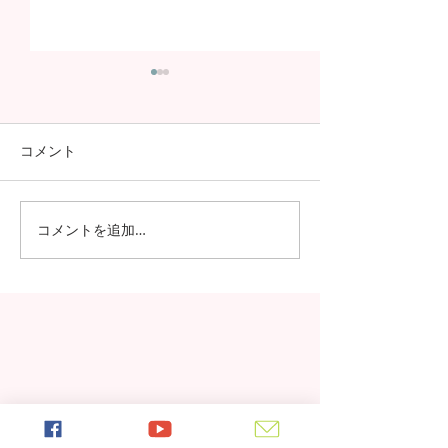
コメント
コメントを追加…
日本の7月の風物詩！七夕
日本の中高生の
の授業を実施しました
問が決定！オン
の事前交流の様