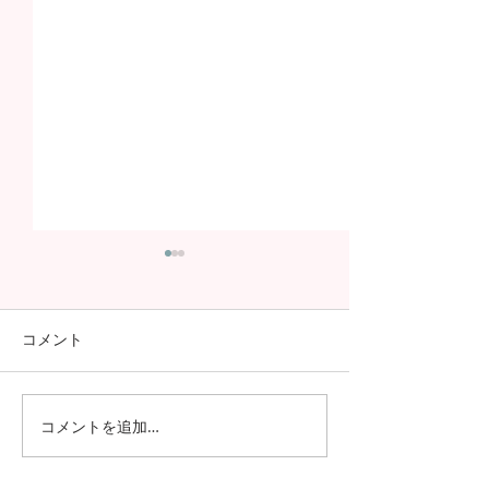
コメント
コメントを追加…
日本の7月の風物詩！七夕
日本の中高生の
の授業を実施しました
問が決定！オン
の事前交流の様