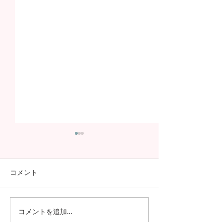
コメント
コメントを追加…
日本の7月の風物詩！七夕
日本の中高生の