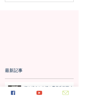
の授業を実施しました
問が決定！オン
の事前交流の様
最新記事
海を越えた友情！雲雀丘学園 中
学校・高等学校とフレンドシップ
協定を締結しました！！