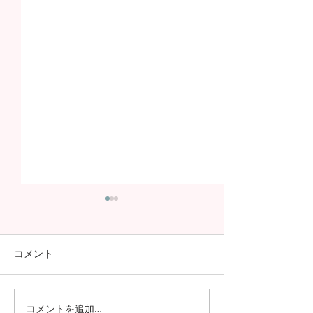
コメント
コメントを追加…
日本の7月の風物詩！七夕
日本の中高生の