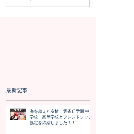
の授業を実施しました
問が決定！オン
の事前交流の様
最新記事
海を越えた友情！雲雀丘学園 中
学校・高等学校とフレンドシップ
協定を締結しました！！