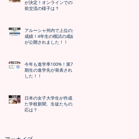
が決定！オンラインでの事
前交流の様子は？
アルーシャ州内で上位の好
成績！4年生の模試の成績
が公開されました！！
今年も進学率100%！第7
期生の進学先が発表されま
した！！
日本の女子大学生が作成し
た学校新聞、生徒たちの反
応は？