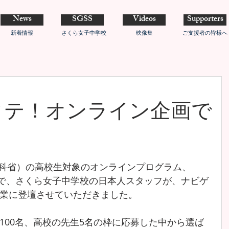
News
SGSS
Videos
Supporters
新着情報
さくら女子中学校
映像集
ご支援者の皆様へ
タテ！オンライン企画で
（文科省）の高校生対象のオンラインプログラム、
で、さくら女子中学校の日本人スタッフが、ナビゲ
業に登壇させていただきました。
100名、高校の先生5名の枠に応募した中から選ば