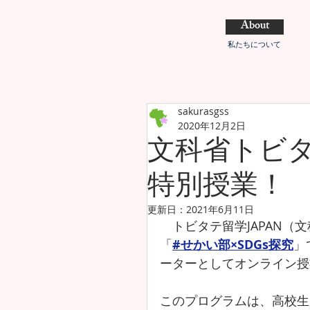
About
私たちについて
sakurasgss
2020年12月2日
文科省トビ
特別授業！
更新日：
2021年6月11日
　トビタテ留学JAPAN
「
#せかい部×SDGs探究
」
ーターとしてオンライン授
このプログラムは、高校生