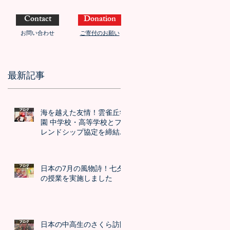
Contact
Donation
お問い合わせ
ご寄付のお願い
最新記事
海を越えた友情！雲雀丘学
園 中学校・高等学校とフ
レンドシップ協定を締結し
ました！！
日本の7月の風物詩！七夕
の授業を実施しました
日本の中高生のさくら訪問