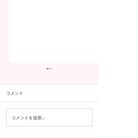
コメント
コメントを追加…
日本の7月の風物詩！七夕
日本の中高生の
の授業を実施しました
問が決定！オン
の事前交流の様